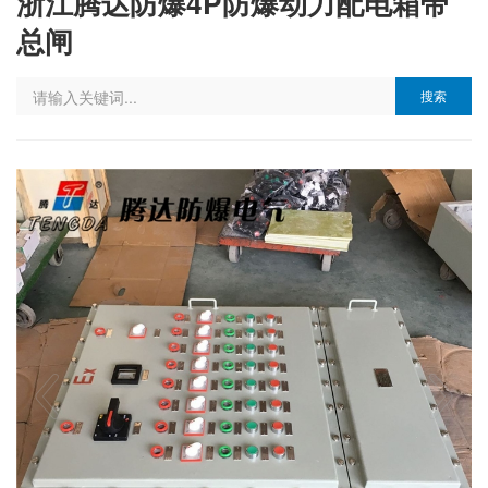
浙江腾达防爆4P防爆动力配电箱带
总闸
搜索