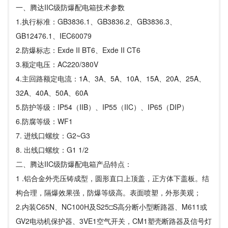
一、腾达IIC级防爆配电箱技术参数
1.执行标准：GB3836.1、GB3836.2、GB3836.3、
GB12476.1、IEC60079
2.防爆标志：Exde II BT6、Exde II CT6
3.额定电压：AC220/380V
4.主回路额定电流：1A、3A、5A、10A、15A、20A、25A、
32A、40A、50A、60A
5.防护等级：IP54（IIB）、IP55（IIC）、IP65（DIP）
6.防腐等级：WF1
7. 进线口螺纹：G2~G3
8. 出线口螺纹：G1 1/2
二、腾达IIC级防爆配电箱产品特点：
1 .铝合金外壳压铸成型，圆形直口上顶盖，正方体下盖板。结
构合理，隔爆效果强，防爆等级高。表面喷塑，外形美观；
2.内装C65N、NC100H及S25□S高分断小型断路器、M611或
GV2电动机保护器、3VE1空气开关，CM1塑壳断路器及信号灯