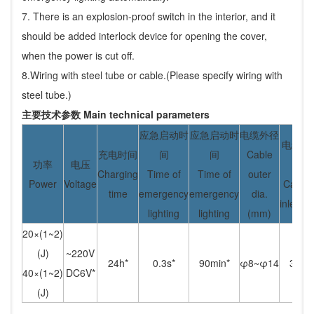
7. There is an explosion-proof switch in the interior, and it
should be added interlock device for opening the cover,
when the power is cut off.
8.Wiring with steel tube or cable.(Please specify wiring with
steel tube.)
主要技术参数 Main technical parameters
应急启动时
应急启动时
电缆外径
电缆入
充电时间
间
间
Cable
功率
电压
口
Charging
Time of
Time of
outer
Power
Voltage
Cable
time
emergency
emergency
dia.
inlet(G)
lighting
lighting
(mm)
20×(1~2)
(J)
~220V
24h*
0.3s*
90min*
φ8~φ14
3/4
40×(1~2)
DC6V*
(J)