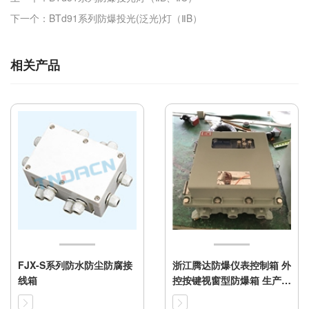
下一个：BTd91系列防爆投光(泛光)灯（ⅡB）
相关产品
FJX-S系列防水防尘防腐接
浙江腾达防爆仪表控制箱 外
线箱
控按键视窗型防爆箱 生产厂
家