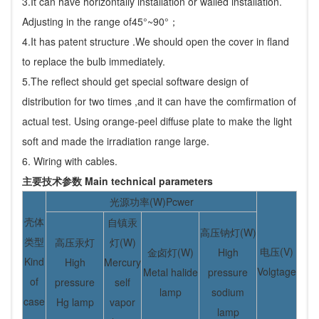
3.It can have horizontally installation or walled installation.
Adjusting in the range of45°~90°；
4.It has patent structure .We should open the cover in fland
to replace the bulb immediately.
5.The reflect should get special software design of
distribution for two times ,and it can have the comfirmation of
actual test. Using orange-peel diffuse plate to make the light
soft and made the irradiation range large.
6. Wiring with cables.
主要技术参数 Main technical parameters
光源功率(W)Pcwer
壳体
自镇汞
高压钠灯(W)
类型
高压汞灯
灯(W)
电压(V)
金卤灯(W)
High
Kind
High
Mercury
Volgtage
Metal halide
pressure
of
pressure
self
lamp
sodium
case
Hg lamp
vapor
lamp