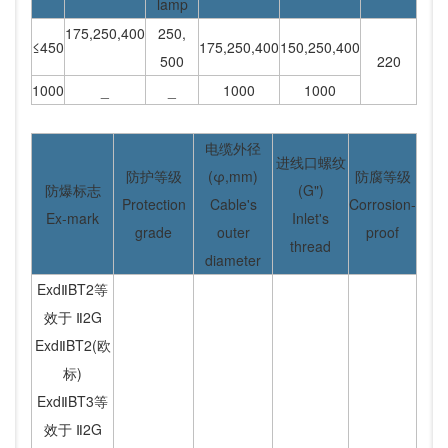
lamp
175,250,400
250,
≤450
175,250,400
150,250,400
500
220
1000
_
_
1000
1000
电缆外径
进线口螺纹
防护等级
(φ,mm)
防腐等级
防爆标志
(G")
Protection
Cable's
Corrosion-
Ex-mark
Inlet's
grade
outer
proof
thread
diameter
ExdⅡBT2等
效于 Ⅱ2G
ExdⅡBT2(欧
标)
ExdⅡBT3等
效于 Ⅱ2G